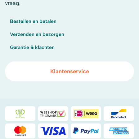
vraag.
Bestellen en betalen
Verzenden en bezorgen
Garantie & klachten
Klantenservice
Duurzaamheidsprijs duin- & bollenstreek
WebwinkelKeur
iDeal
Bancont
Mastercard
Visa
PayPal
American