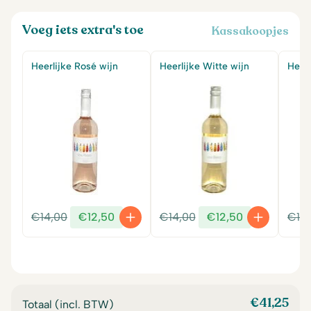
Voeg iets extra's toe
Kassakoopjes
Heerlijke Rosé wijn
Heerlijke Witte wijn
Heerl
Oorspronkelijke
Huidige
Oorspronkelijke
Huidige
€
14,00
€
12,50
€
14,00
€
12,50
€
14
prijs
prijs
prijs
prijs
was:
is:
was:
is:
€14,00.
€12,50.
€14,00.
€12,50.
€
41,25
Totaal (incl. BTW)