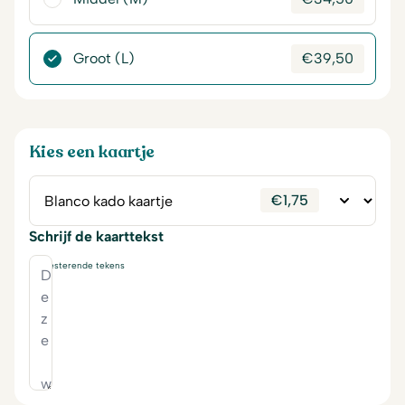
Groot (L)
€
39,50
Kies een kaartje
€
1,75
Schrijf de kaarttekst
230
resterende tekens