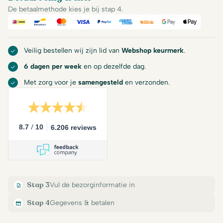
De betaalmethode kies je bij stap 4.
iDeal
Bancontact
Mastercard
Visa
PayPal
American Express
Billink
Google Pay
Apple Pa
Veilig bestellen wij zijn lid van
Webshop keurmerk
.
6 dagen per week
en op dezelfde dag.
Met zorg voor je
samengesteld
en verzonden.
/
8.7
10
6.206 reviews
Stap 3
Vul de bezorginformatie in
Stap 4
Gegevens & betalen