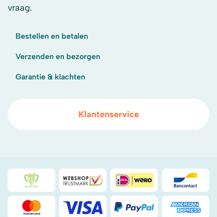
vraag.
Bestellen en betalen
Verzenden en bezorgen
Garantie & klachten
Klantenservice
Duurzaamheidsprijs duin- & bollenstreek
WebwinkelKeur
iDeal
Bancont
Mastercard
Visa
PayPal
American