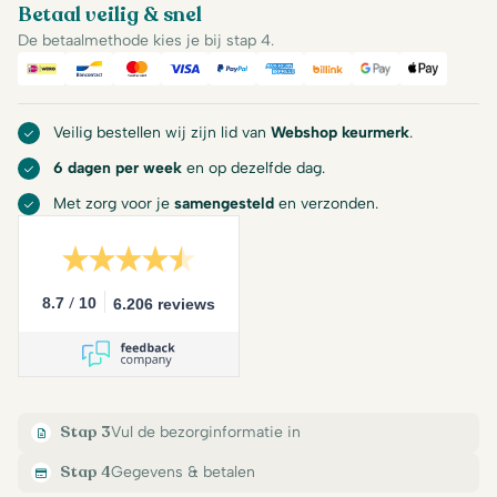
Betaal veilig & snel
De betaalmethode kies je bij stap 4.
iDeal
Bancontact
Mastercard
Visa
PayPal
American Express
Billink
Google Pay
Apple Pa
Veilig bestellen wij zijn lid van
Webshop keurmerk
.
6 dagen per week
en op dezelfde dag.
Met zorg voor je
samengesteld
en verzonden.
/
8.7
10
6.206 reviews
Stap 3
Vul de bezorginformatie in
Stap 4
Gegevens & betalen