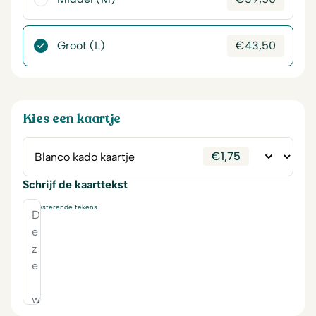
Groot (L)
€
43,50
Kies een kaartje
€
1,75
Schrijf de kaarttekst
230
resterende tekens