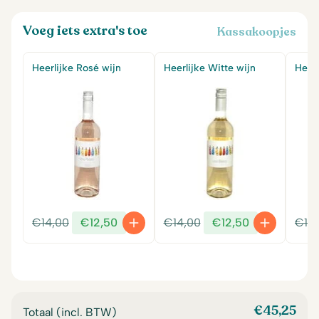
Voeg iets extra's toe
Kassakoopjes
Heerlijke Rosé wijn
Heerlijke Witte wijn
Heerl
Oorspronkelijke
Huidige
Oorspronkelijke
Huidige
€
14,00
€
12,50
€
14,00
€
12,50
€
14
prijs
prijs
prijs
prijs
was:
is:
was:
is:
€14,00.
€12,50.
€14,00.
€12,50.
€
45,25
Totaal (incl. BTW)