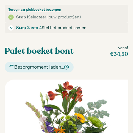
Terug naar plukboeket bezorgen
Stap 1
Selecteer jouw product(en)
Stap 2 van 4
Stel het product samen
Palet boeket bont
vanaf
€
34,50
Bezorgmoment laden…