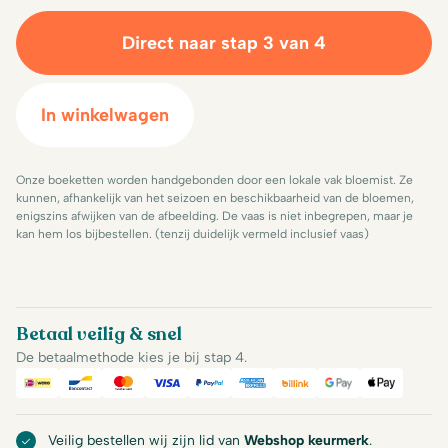
Direct naar stap 3 van 4
In winkelwagen
Onze boeketten worden handgebonden door een lokale vak bloemist. Ze
kunnen, afhankelijk van het seizoen en beschikbaarheid van de bloemen,
enigszins afwijken van de afbeelding. De vaas is niet inbegrepen, maar je
kan hem los bijbestellen. (tenzij duidelijk vermeld inclusief vaas)
Betaal veilig & snel
De betaalmethode kies je bij stap 4.
iDeal
Bancontact
Mastercard
Visa
PayPal
American Express
Billink
Google Pay
Apple Pa
Veilig bestellen wij zijn lid van
Webshop keurmerk
.