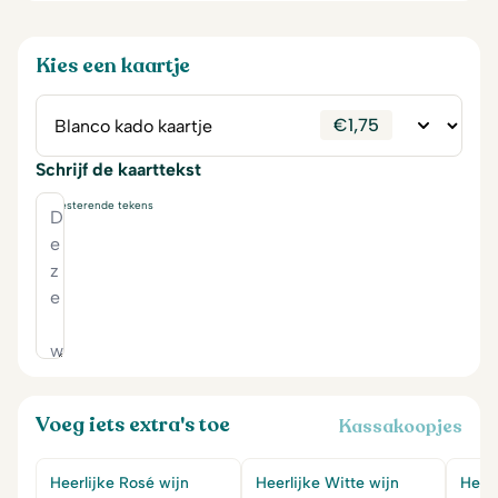
Kies een kaartje
€
1,75
Schrijf de kaarttekst
230
resterende tekens
Voeg iets extra's toe
Kassakoopjes
Heerlijke Rosé wijn
Heerlijke Witte wijn
Heerl