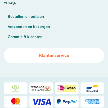
vraag.
Bestellen en betalen
Verzenden en bezorgen
Garantie & klachten
Klantenservice
Duurzaamheidsprijs duin- & bollenstreek
WebwinkelKeur
iDeal
Bancont
Mastercard
Visa
PayPal
American