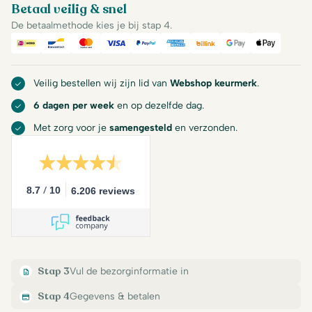
Betaal veilig & snel
De betaalmethode kies je bij stap 4.
iDeal
Bancontact
Mastercard
Visa
PayPal
American Express
Billink
Google Pay
Apple Pa
Veilig bestellen wij zijn lid van
Webshop keurmerk
.
6 dagen per week
en op dezelfde dag.
Met zorg voor je
samengesteld
en verzonden.
/
8.7
10
6.206 reviews
Stap 3
Vul de bezorginformatie in
Stap 4
Gegevens & betalen