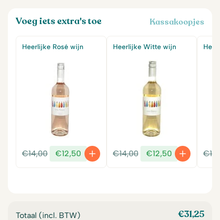
Voeg iets extra's toe
Kassakoopjes
Heerlijke Rosé wijn
Heerlijke Witte wijn
Heerl
Oorspronkelijke
Huidige
Oorspronkelijke
Huidige
€
14,00
€
12,50
€
14,00
€
12,50
€
14
prijs
prijs
prijs
prijs
was:
is:
was:
is:
€14,00.
€12,50.
€14,00.
€12,50.
€
31,25
Totaal (incl. BTW)