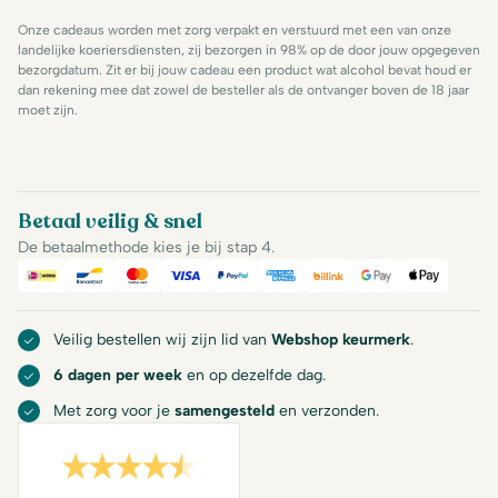
Onze cadeaus worden met zorg verpakt en verstuurd met een van onze
landelijke koeriersdiensten, zij bezorgen in 98% op de door jouw opgegeven
bezorgdatum. Zit er bij jouw cadeau een product wat alcohol bevat houd er
dan rekening mee dat zowel de besteller als de ontvanger boven de 18 jaar
moet zijn.
Betaal veilig & snel
De betaalmethode kies je bij stap 4.
iDeal
Bancontact
Mastercard
Visa
PayPal
American Express
Billink
Google Pay
Apple Pa
Veilig bestellen wij zijn lid van
Webshop keurmerk
.
6 dagen per week
en op dezelfde dag.
Met zorg voor je
samengesteld
en verzonden.