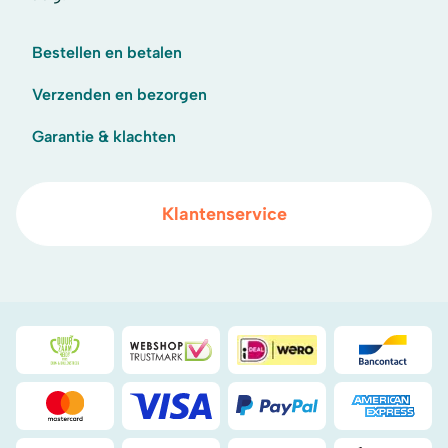
Bestellen en betalen
Verzenden en bezorgen
Garantie & klachten
Klantenservice
Duurzaamheidsprijs duin- & bollenstreek
WebwinkelKeur
iDeal
Bancont
Mastercard
Visa
PayPal
American