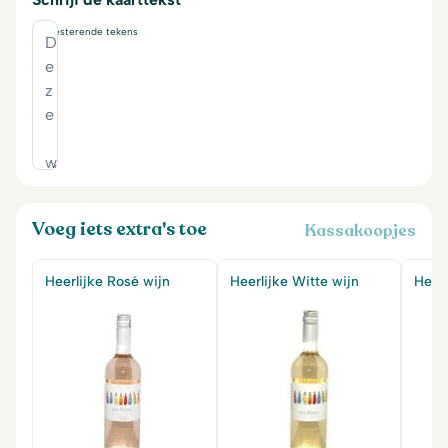
230
resterende tekens
Voeg iets extra's toe
Kassakoopjes
Heerlijke Rosé wijn
Heerlijke Witte wijn
Heerl