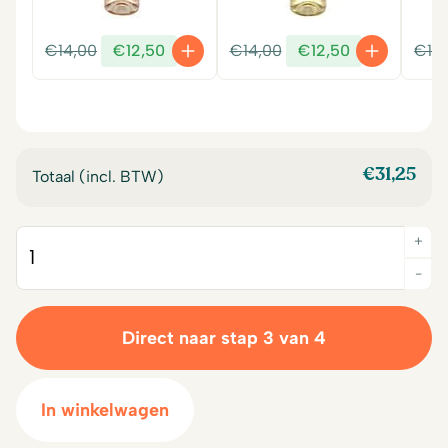
Oorspronkelijke
Huidige
Oorspronkelijke
Huidige
€
14,00
€
12,50
€
14,00
€
12,50
€
14
prijs
prijs
prijs
prijs
was:
is:
was:
is:
€14,00.
€12,50.
€14,00.
€12,50.
€
31,25
Totaal (incl. BTW)
+
Quantity
-
Direct naar stap 3 van 4
In winkelwagen