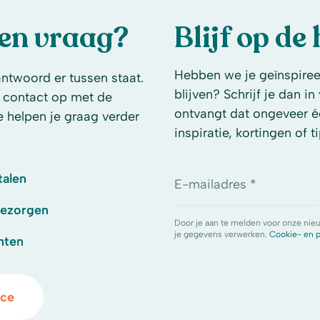
een vraag?
Blijf op de
Hebben we je geïnspireer
antwoord er tussen staat.
blijven? Schrijf je dan i
 contact op met de
ontvangt dat ongeveer é
e helpen je graag verder
inspiratie, kortingen of ti
talen
E-mailadres *
bezorgen
Door je aan te melden voor onze nie
je gegevens verwerken.
Cookie- en p
hten
ice