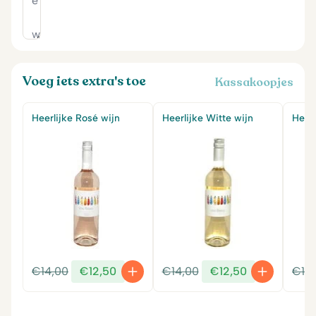
Voeg iets extra's toe
Kassakoopjes
Heerlijke Rosé wijn
Heerlijke Witte wijn
Heerl
Oorspronkelijke
Huidige
Oorspronkelijke
Huidige
€
14,00
€
12,50
€
14,00
€
12,50
€
14
prijs
prijs
prijs
prijs
was:
is:
was:
is: