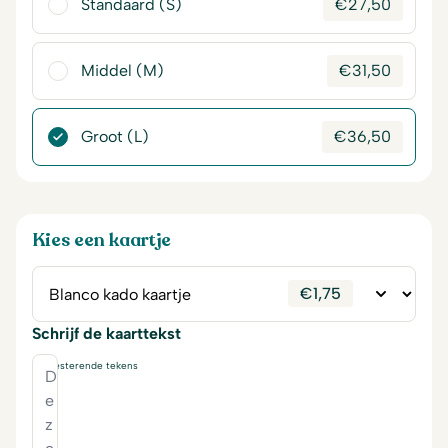
Standaard (S)
€
27,50
Middel (M)
€
31,50
Groot (L)
€
36,50
Kies een kaartje
€
1,75
Schrijf de kaarttekst
230
resterende tekens