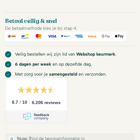
Betaal veilig & snel
De betaalmethode kies je bij stap 4.
iDeal
Bancontact
Mastercard
Visa
PayPal
American Express
Billink
Google Pay
Apple Pa
Veilig bestellen wij zijn lid van
Webshop keurmerk
.
6 dagen per week
en op dezelfde dag.
Met zorg voor je
samengesteld
en verzonden.
/
8.7
10
6.206 reviews
Stap 3
Vul de bezorginformatie in