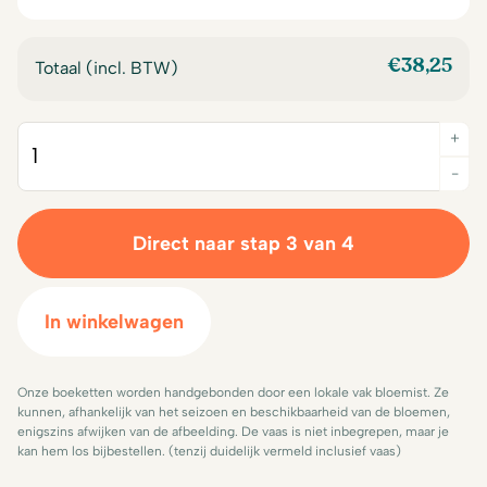
€14,00.
€12,50.
€14,00.
€12,50.
€
38,25
Totaal (incl. BTW)
+
Quantity
-
Direct naar stap 3 van 4
In winkelwagen
Onze boeketten worden handgebonden door een lokale vak bloemist. Ze
kunnen, afhankelijk van het seizoen en beschikbaarheid van de bloemen,
enigszins afwijken van de afbeelding. De vaas is niet inbegrepen, maar je
kan hem los bijbestellen. (tenzij duidelijk vermeld inclusief vaas)