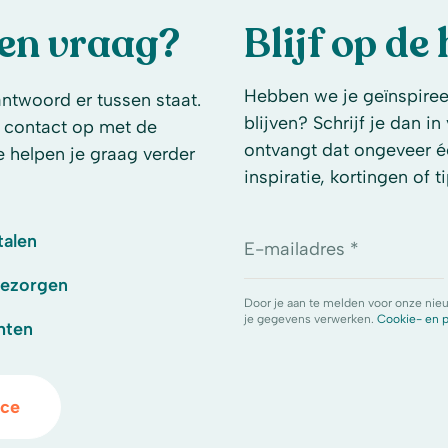
een vraag?
Blijf op de
Hebben we je geïnspireer
antwoord er tussen staat.
blijven? Schrijf je dan i
 contact op met de
ontvangt dat ongeveer é
e helpen je graag verder
inspiratie, kortingen of ti
talen
E-mailadres *
bezorgen
Door je aan te melden voor onze nie
je gegevens verwerken.
Cookie- en p
hten
ice