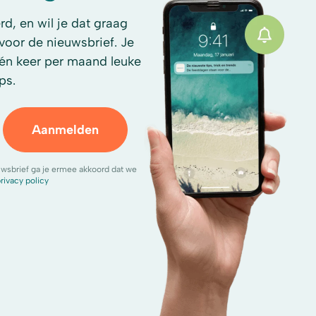
d, en wil je dat graag
n voor de nieuwsbrief. Je
én keer per maand leuke
ps.
Aanmelden
uwsbrief ga je ermee akkoord dat we
rivacy policy