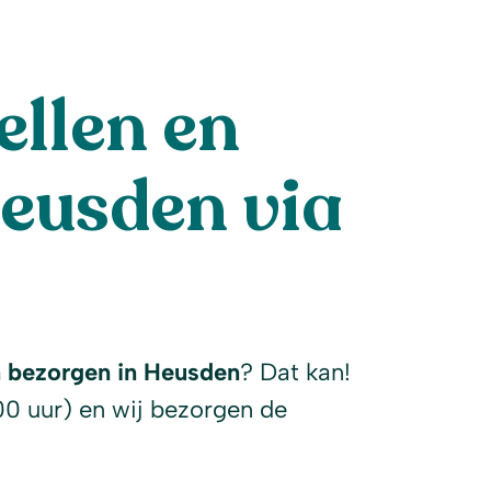
llen en
eusden via
l
n bezorgen in Heusden
? Dat kan!
00 uur) en wij bezorgen de