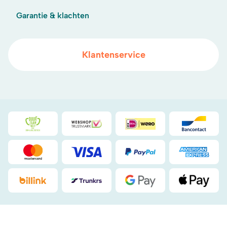
Garantie & klachten
Klantenservice
Duurzaamheidsprijs duin- & bollenstreek
WebwinkelKeur
iDeal
Bancont
Mastercard
Visa
PayPal
American
Billink
DHL
Google Pay
Apple Pa
.