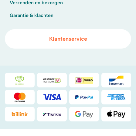
Verzenden en bezorgen
Garantie & klachten
Klantenservice
Duurzaamheidsprijs duin- & bollenstreek
WebwinkelKeur
iDeal
Bancont
Mastercard
Visa
PayPal
American
Billink
DHL
Google Pay
Apple Pa
.