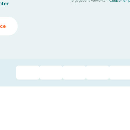
je gegevens verwerken.
Cookie- en p
hten
ice
iDeal
Bancontact
Mastercard
Visa
Pay