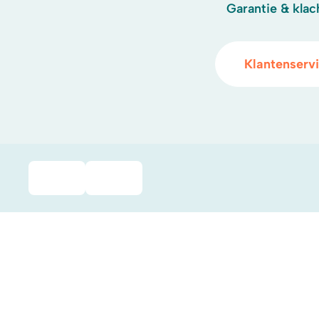
Garantie & klac
Klantenserv
Duurzaamheidsprijs duin- & bollenstreek
WebwinkelKeur
.