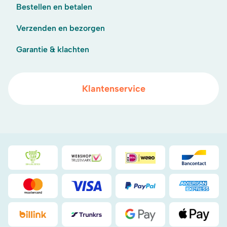
Bestellen en betalen
Verzenden en bezorgen
Garantie & klachten
Klantenservice
Duurzaamheidsprijs duin- & bollenstreek
WebwinkelKeur
iDeal
Bancont
Mastercard
Visa
PayPal
American
Billink
DHL
Google Pay
Apple Pa