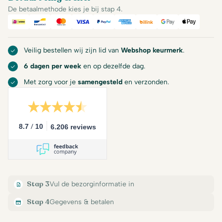
De betaalmethode kies je bij stap 4.
iDeal
Bancontact
Mastercard
Visa
PayPal
American Express
Billink
Google Pay
Apple Pa
Veilig bestellen wij zijn lid van
Webshop keurmerk
.
6 dagen per week
en op dezelfde dag.
Met zorg voor je
samengesteld
en verzonden.
/
8.7
10
6.206 reviews
Stap 3
Vul de bezorginformatie in
Stap 4
Gegevens & betalen