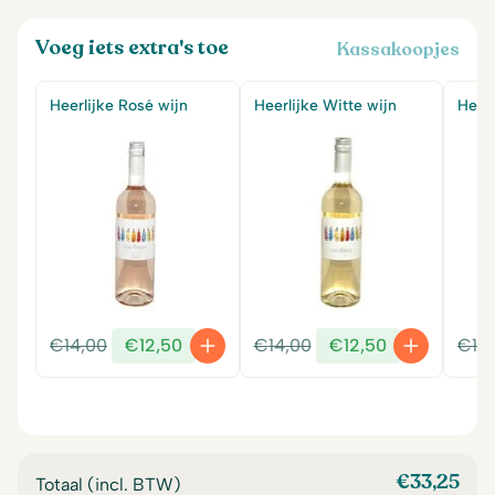
Voeg iets extra's toe
Kassakoopjes
Heerlijke Rosé wijn
Heerlijke Witte wijn
Heerl
Oorspronkelijke
Huidige
Oorspronkelijke
Huidige
€
14,00
€
12,50
€
14,00
€
12,50
€
14
prijs
prijs
prijs
prijs
was:
is:
was:
is:
€14,00.
€12,50.
€14,00.
€12,50.
€
33,25
Totaal (incl. BTW)