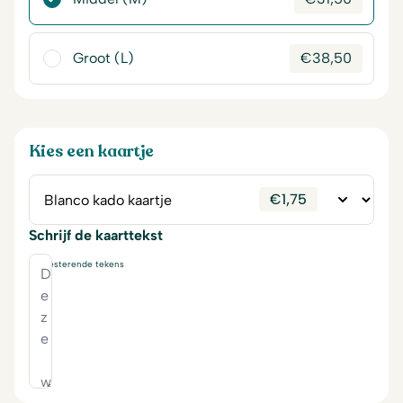
Groot (L)
€
38,50
Kies een kaartje
€
1,75
Schrijf de kaarttekst
230
resterende tekens