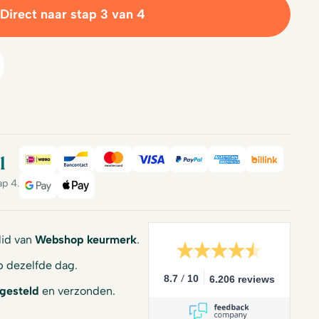
Direct naar stap 3 van 4
l
iDeal
Bancontact
Mastercard
Visa
PayPal
American Expre
Billink
ap 4.
Google Pay
Apple Pay
 lid van
Webshop keurmerk
.
 dezelfde dag.
/
8.7
10
6.206 reviews
gesteld
en verzonden.