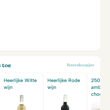
s toe
Kassakoopjes
Heerlijke Witte
Heerlijke Rode
250 gr
wijn
wijn
ambacht
chocola