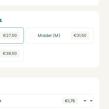
t
Middel (M)
€
27,50
€
31,50
€
38,50
€
1,75