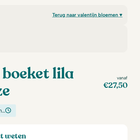
Terug naar valentijn bloemen ♥
 boeket lila
vanaf
€
27,50
ze
n…
et weten