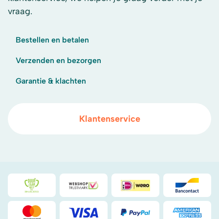
vraag.
Bestellen en betalen
Verzenden en bezorgen
Garantie & klachten
Klantenservice
Duurzaamheidsprijs duin- & bollenstreek
WebwinkelKeur
iDeal
Bancont
Mastercard
Visa
PayPal
American