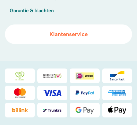
Garantie & klachten
Klantenservice
Duurzaamheidsprijs duin- & bollenstreek
WebwinkelKeur
iDeal
Bancont
Mastercard
Visa
PayPal
American
Billink
DHL
Google Pay
Apple Pa
.