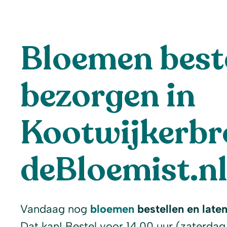
Bloemen beste
bezorgen in
Kootwijkerbr
deBloemist.n
Vandaag nog
bloemen
bestellen en late
Dat kan! Bestel voor 14.00 uur (zaterdag