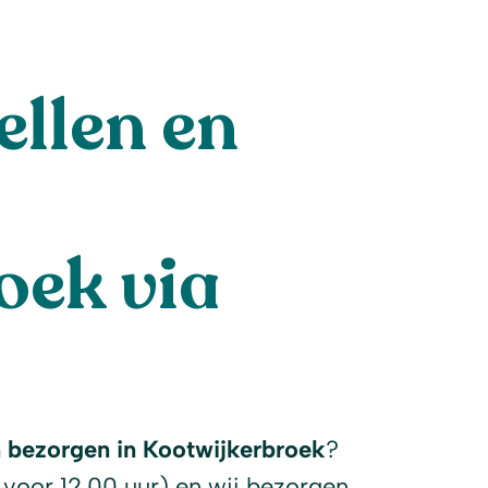
llen en
oek via
l
n bezorgen in Kootwijkerbroek
?
 voor 12.00 uur) en wij bezorgen