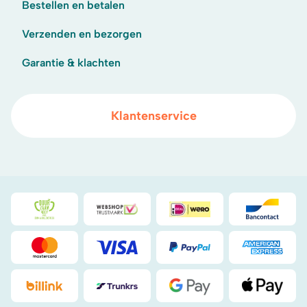
Bestellen en betalen
Verzenden en bezorgen
Garantie & klachten
Klantenservice
Duurzaamheidsprijs duin- & bollenstreek
WebwinkelKeur
iDeal
Bancont
Mastercard
Visa
PayPal
American
Billink
DHL
Google Pay
Apple Pa