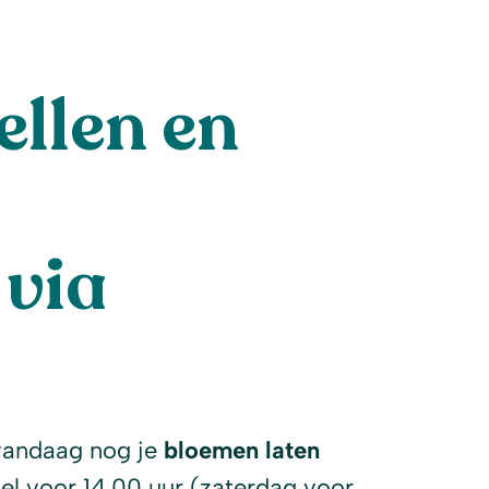
llen en
via
l
vandaag nog je
bloemen laten
tel voor 14.00 uur (zaterdag voor