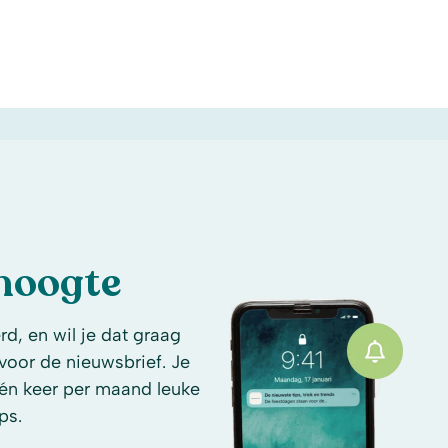
 hoogte
d, en wil je dat graag
n voor de nieuwsbrief. Je
én keer per maand leuke
ps.