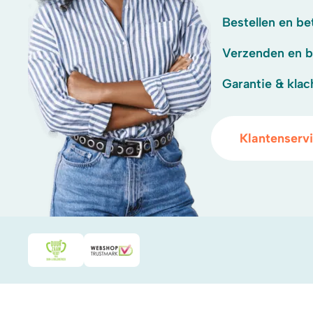
Bestellen en be
Verzenden en 
Garantie & klac
Klantenserv
Duurzaamheidsprijs duin- & bollenstreek
WebwinkelKeur
.