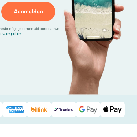
Aanmelden
uwsbrief ga je ermee akkoord dat we
rivacy policy
Pal
American Express
Billink
DHL
Google Pay
Apple Pa