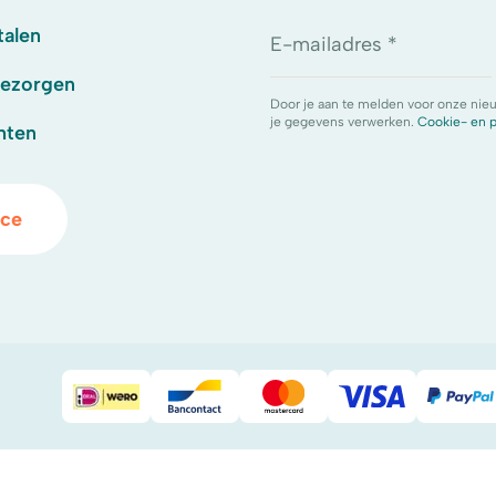
talen
E-mailadres *
bezorgen
Door je aan te melden voor onze nie
je gegevens verwerken.
Cookie- en p
hten
ice
iDeal
Bancontact
Mastercard
Visa
Pay