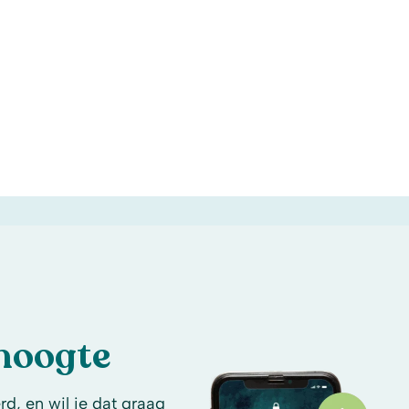
 hoogte
d, en wil je dat graag