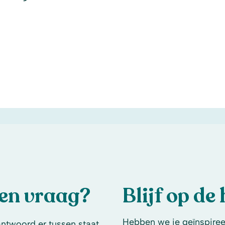
een vraag?
Blijf op de
Hebben we je geïnspireer
antwoord er tussen staat.