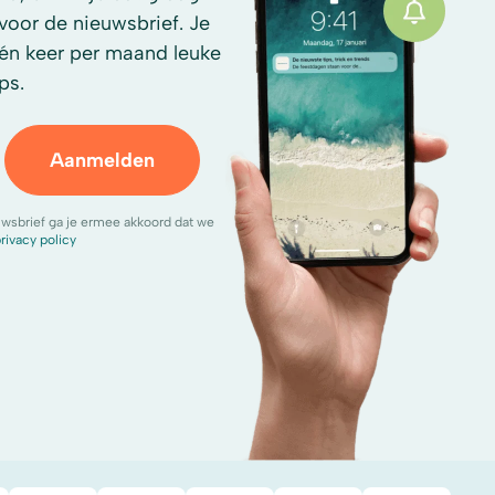
n voor de nieuwsbrief. Je
én keer per maand leuke
ps.
Aanmelden
uwsbrief ga je ermee akkoord dat we
rivacy policy