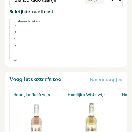
Schrijf de kaarttekst
230
resterende tekens
Voeg iets extra's toe
Kassakoopjes
Heerlijke Rosé wijn
Heerlijke Witte wijn
Heerl