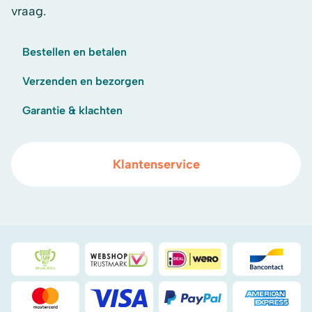
vraag.
Bestellen en betalen
Verzenden en bezorgen
Garantie & klachten
Klantenservice
Duurzaamheidsprijs duin- & bollenstreek
WebwinkelKeur
iDeal
Bancont
Mastercard
Visa
PayPal
American