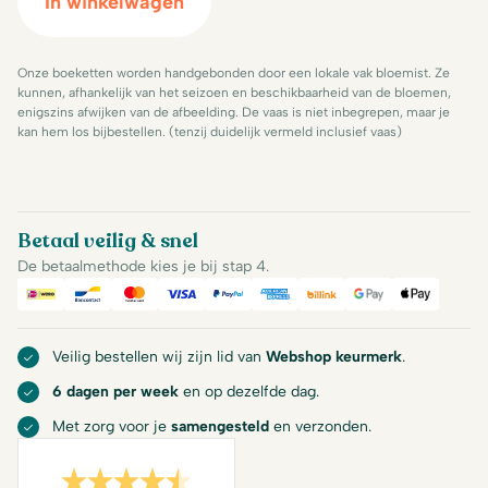
In winkelwagen
Onze boeketten worden handgebonden door een lokale vak bloemist. Ze
kunnen, afhankelijk van het seizoen en beschikbaarheid van de bloemen,
enigszins afwijken van de afbeelding. De vaas is niet inbegrepen, maar je
kan hem los bijbestellen. (tenzij duidelijk vermeld inclusief vaas)
Betaal veilig & snel
De betaalmethode kies je bij stap 4.
iDeal
Bancontact
Mastercard
Visa
PayPal
American Express
Billink
Google Pay
Apple Pa
Veilig bestellen wij zijn lid van
Webshop keurmerk
.
6 dagen per week
en op dezelfde dag.
Met zorg voor je
samengesteld
en verzonden.