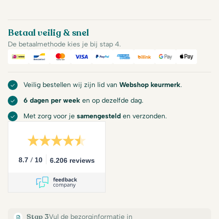
Betaal veilig & snel
De betaalmethode kies je bij stap 4.
iDeal
Bancontact
Mastercard
Visa
PayPal
American Express
Billink
Google Pay
Apple Pa
Veilig bestellen wij zijn lid van
Webshop keurmerk
.
6 dagen per week
en op dezelfde dag.
Met zorg voor je
samengesteld
en verzonden.
/
8.7
10
6.206 reviews
Stap 3
Vul de bezorginformatie in