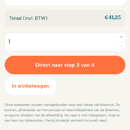
€14,00.
€12,50.
€14,00.
€12,50.
€
41,25
Totaal (incl. BTW)
+
Quantity
-
Direct naar stap 3 van 4
In winkelwagen
Onze boeketten worden handgebonden door een lokale vak bloemist. Ze
kunnen, afhankelijk van het seizoen en beschikbaarheid van de bloemen,
enigszins afwijken van de afbeelding. De vaas is niet inbegrepen, maar je
kan hem los bijbestellen. (tenzij duidelijk vermeld inclusief vaas)