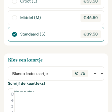
Groot (L)
€
53,50
Middel (M)
€
46,50
Standaard (S)
€
39,50
Kies een kaartje
€
1,75
Schrijf de kaarttekst
230
resterende tekens