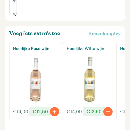
Voeg iets extra's toe
Kassakoopjes
Heerlijke Rosé wijn
Heerlijke Witte wijn
Heerl
Oorspronkelijke
Huidige
Oorspronkelijke
Huidige
€
14,00
€
12,50
€
14,00
€
12,50
€
14
prijs
prijs
prijs
prijs
was:
is:
was:
is: