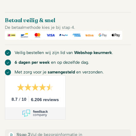
Betaal veilig & snel
De betaalmethode kies je bij stap 4.
iDeal
Bancontact
Mastercard
Visa
PayPal
American Express
Billink
Google Pay
Apple Pa
Veilig bestellen wij zijn lid van
Webshop keurmerk
.
6 dagen per week
en op dezelfde dag.
Met zorg voor je
samengesteld
en verzonden.
/
8.7
10
6.206 reviews
Stap 3
Vul de bezorginformatie in