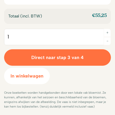
€14,00.
€12,50.
€14,00.
€12,50.
€
55,25
Totaal (incl. BTW)
+
Quantity
-
Direct naar stap 3 van 4
In winkelwagen
Onze boeketten worden handgebonden door een lokale vak bloemist. Ze
kunnen, afhankelijk van het seizoen en beschikbaarheid van de bloemen,
enigszins afwijken van de afbeelding. De vaas is niet inbegrepen, maar je
kan hem los bijbestellen. (tenzij duidelijk vermeld inclusief vaas)