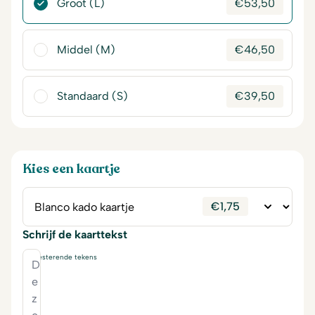
Groot (L)
€
53,50
Middel (M)
€
46,50
Standaard (S)
€
39,50
Kies een kaartje
€
1,75
Schrijf de kaarttekst
230
resterende tekens