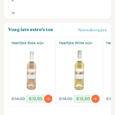
Voeg iets extra's toe
Kassakoopjes
Heerlijke Rosé wijn
Heerlijke Witte wijn
Heerl
Oorspronkelijke
Huidige
Oorspronkelijke
Huidige
€
14,00
€
12,50
€
14,00
€
12,50
€
14
prijs
prijs
prijs
prijs
was:
is:
was:
is: