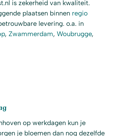
nl is zekerheid van kwaliteit.
iggende plaatsen binnen
regio
etrouwbare levering. o.a. in
op
,
Zwammerdam
,
Woubrugge
,
ag
nhoven op werkdagen kun je
orgen je bloemen dan nog dezelfde