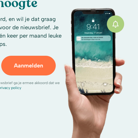
 hoogte
d, en wil je dat graag
n voor de nieuwsbrief. Je
én keer per maand leuke
ps.
Aanmelden
uwsbrief ga je ermee akkoord dat we
rivacy policy