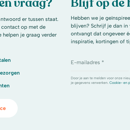
een vraag?
Blijf op de
Hebben we je geïnspireer
antwoord er tussen staat.
blijven? Schrijf je dan i
 contact op met de
ontvangt dat ongeveer é
e helpen je graag verder
inspiratie, kortingen of ti
talen
E-mailadres *
bezorgen
Door je aan te melden voor onze nie
je gegevens verwerken.
Cookie- en p
hten
ice