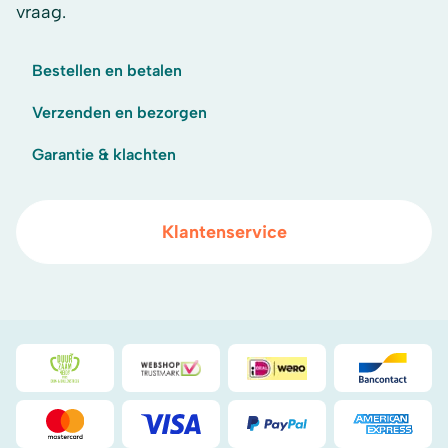
vraag.
Bestellen en betalen
Verzenden en bezorgen
Garantie & klachten
Klantenservice
Duurzaamheidsprijs duin- & bollenstreek
WebwinkelKeur
iDeal
Bancont
Mastercard
Visa
PayPal
American