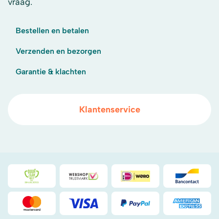
vraag.
Bestellen en betalen
Verzenden en bezorgen
Garantie & klachten
Klantenservice
Duurzaamheidsprijs duin- & bollenstreek
WebwinkelKeur
iDeal
Bancont
Mastercard
Visa
PayPal
American