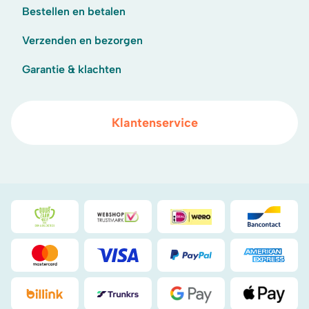
Bestellen en betalen
Verzenden en bezorgen
Garantie & klachten
Klantenservice
Duurzaamheidsprijs duin- & bollenstreek
WebwinkelKeur
iDeal
Bancont
Mastercard
Visa
PayPal
American
Billink
DHL
Google Pay
Apple Pa