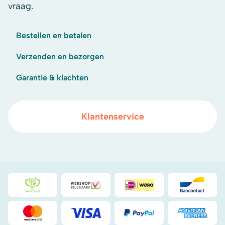
vraag.
Bestellen en betalen
Verzenden en bezorgen
Garantie & klachten
Klantenservice
Duurzaamheidsprijs duin- & bollenstreek
WebwinkelKeur
iDeal
Bancont
Mastercard
Visa
PayPal
American