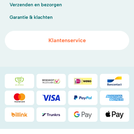
Verzenden en bezorgen
Garantie & klachten
Klantenservice
Duurzaamheidsprijs duin- & bollenstreek
WebwinkelKeur
iDeal
Bancont
Mastercard
Visa
PayPal
American
Billink
DHL
Google Pay
Apple Pa
.