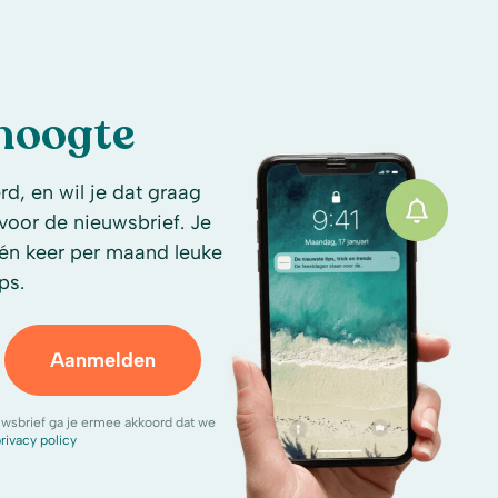
 hoogte
d, en wil je dat graag
n voor de nieuwsbrief. Je
én keer per maand leuke
ps.
Aanmelden
uwsbrief ga je ermee akkoord dat we
rivacy policy