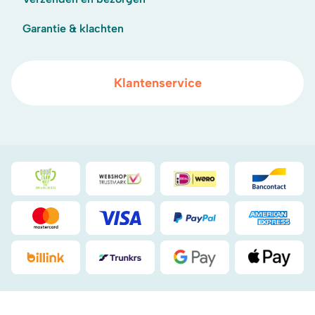
Garantie & klachten
Klantenservice
Duurzaamheidsprijs duin- & bollenstreek
WebwinkelKeur
iDeal
Bancont
Mastercard
Visa
PayPal
American
Billink
DHL
Google Pay
Apple Pa
.