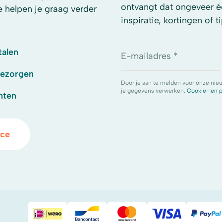
ontvangt dat ongeveer é
e helpen je graag verder
inspiratie, kortingen of ti
talen
E-mailadres *
bezorgen
Door je aan te melden voor onze nie
je gegevens verwerken.
Cookie- en p
hten
ice
iDeal
Bancontact
Mastercard
Visa
Pay