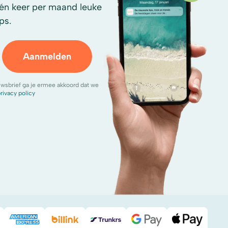
én keer per maand leuke
ps.
Aanmelden
uwsbrief ga je ermee akkoord dat we
rivacy policy
Pal
American Express
Billink
DHL
Google Pay
Apple Pa