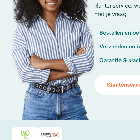
klantenservice, w
met je vraag.
Bestellen en be
Verzenden en 
Garantie & klac
Klantenserv
Duurzaamheidsprijs duin- & bollenstreek
WebwinkelKeur