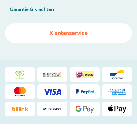
Garantie & klachten
Klantenservice
Duurzaamheidsprijs duin- & bollenstreek
WebwinkelKeur
iDeal
Bancont
Mastercard
Visa
PayPal
American
Billink
DHL
Google Pay
Apple Pa
.