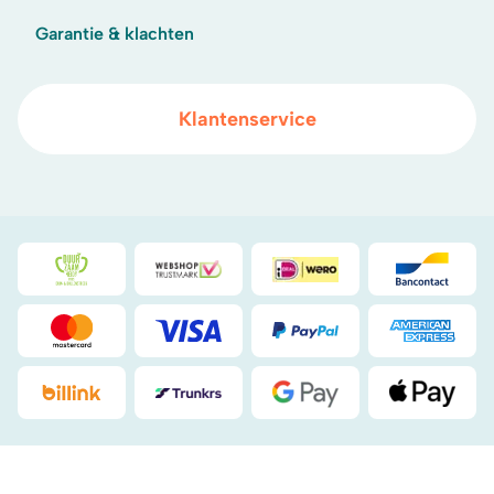
Garantie & klachten
Klantenservice
Duurzaamheidsprijs duin- & bollenstreek
WebwinkelKeur
iDeal
Bancont
Mastercard
Visa
PayPal
American
Billink
DHL
Google Pay
Apple Pa
.