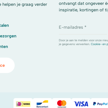
ontvangt dat ongeveer é
e helpen je graag verder
inspiratie, kortingen of ti
talen
E-mailadres *
bezorgen
Door je aan te melden voor onze nie
je gegevens verwerken.
Cookie- en p
hten
ice
iDeal
Bancontact
Mastercard
Visa
Pay