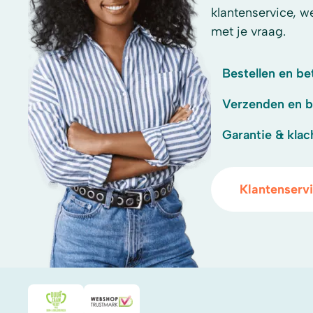
klantenservice, w
met je vraag.
Bestellen en be
Verzenden en 
Garantie & klac
Klantenserv
Duurzaamheidsprijs duin- & bollenstreek
WebwinkelKeur