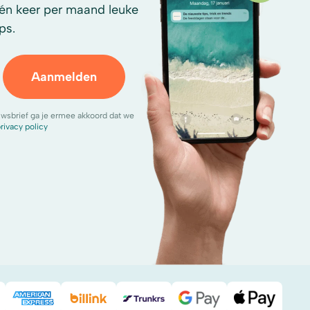
én keer per maand leuke
ps.
Aanmelden
uwsbrief ga je ermee akkoord dat we
rivacy policy
Pal
American Express
Billink
DHL
Google Pay
Apple Pa