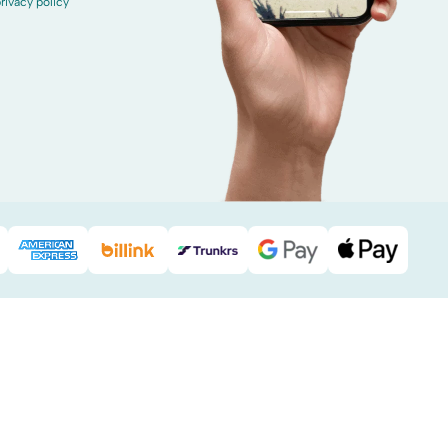
rivacy policy
Pal
American Express
Billink
DHL
Google Pay
Apple Pa