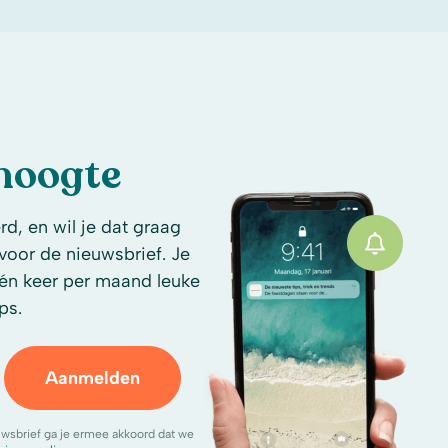
 hoogte
d, en wil je dat graag
n voor de nieuwsbrief. Je
én keer per maand leuke
ps.
Aanmelden
uwsbrief ga je ermee akkoord dat we