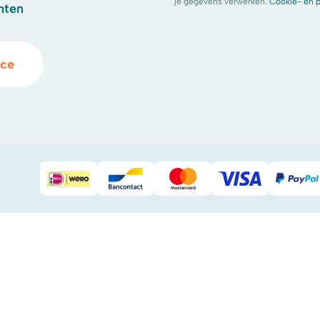
je gegevens verwerken.
Cookie- en p
hten
ice
iDeal
Bancontact
Mastercard
Visa
Pay