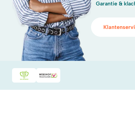
Garantie & klac
Klantenserv
Duurzaamheidsprijs duin- & bollenstreek
WebwinkelKeur
.