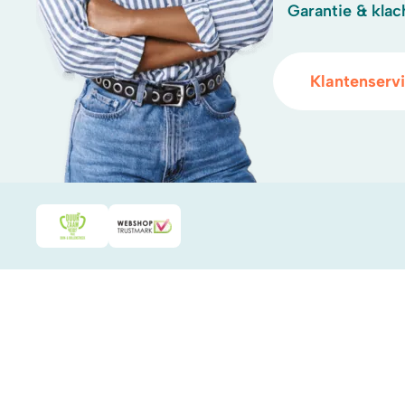
Garantie & klac
Klantenserv
Duurzaamheidsprijs duin- & bollenstreek
WebwinkelKeur
.