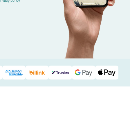
rivacy policy
Pal
American Express
Billink
DHL
Google Pay
Apple Pa