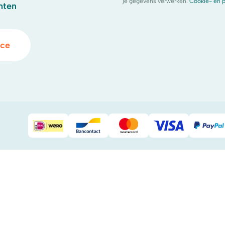
je gegevens verwerken.
Cookie- en p
hten
ice
iDeal
Bancontact
Mastercard
Visa
Pay