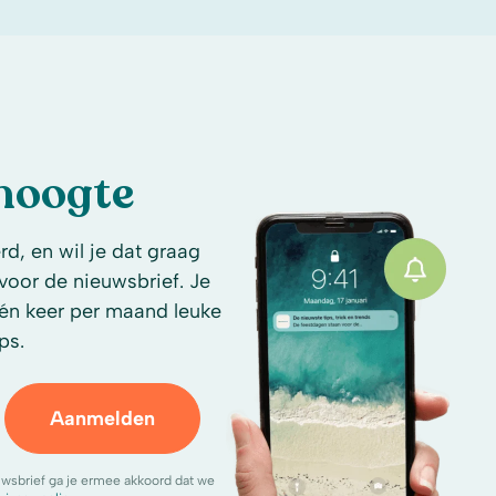
 hoogte
d, en wil je dat graag
n voor de nieuwsbrief. Je
én keer per maand leuke
ps.
Aanmelden
uwsbrief ga je ermee akkoord dat we