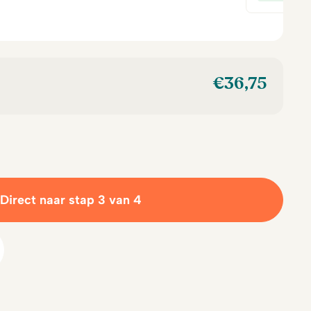
€14,00.
€14,50.
is:
is:
wa
€12,50.
€12,50.
€1
€
36,75
Direct naar stap 3 van 4