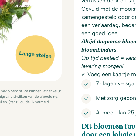
verrassen door dit stij
Gevuld met de mooist
samengesteld door on
een verjaardag, beda
een goed idee.
Altijd dagverse bloe
bloembinders.
Lange stelen
Op tijd besteld = van
levering morgen!
✓ Voeg een kaartje me
7 dagen versgar
ak bloemist. Ze kunnen, afhankelijk
igszins afwijken van de afbeelding.
Met zorg gebon
llen. (tenzij duidelijk vermeld
Al meer dan 25 
Dit bloemen fa
door een lokale 