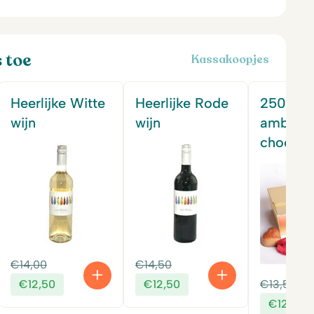
s toe
Kassakoopjes
Heerlijke Witte
Heerlijke Rode
250 gr
wijn
wijn
ambacht
chocola
jke
Oorspronkelijke
Oorspronkelijke
€
14,00
€
14,50
prijs
prijs
Huidige
Huidige
Oo
€
12,50
€
12,50
€
13,50
was:
was:
prijs
prijs
pri
€
12,50