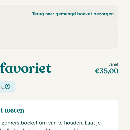
Terug naar gemengd boeket bezorgen
favoriet
vanaf
€
35,00
n…
et weten
n zomers boeket om van te houden. Laat je