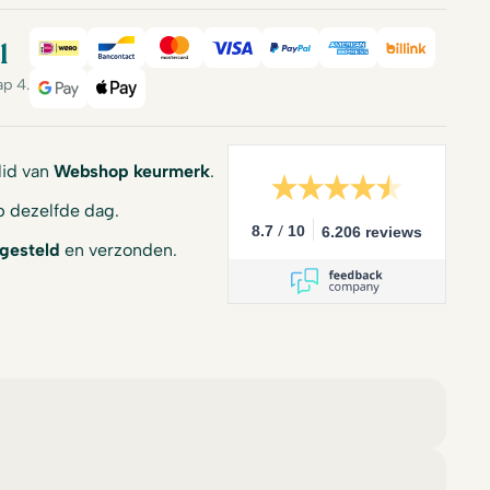
l
iDeal
Bancontact
Mastercard
Visa
PayPal
American Expre
Billink
ap 4.
Google Pay
Apple Pay
 lid van
Webshop keurmerk
.
 dezelfde dag.
/
8.7
10
6.206 reviews
gesteld
en verzonden.