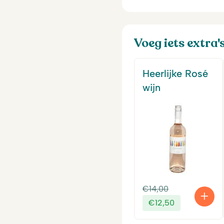
Voeg iets extra'
Heerlijke Rosé
wijn
Oorspronkeli
€
14,00
prijs
Huidige
€
12,50
was:
prijs