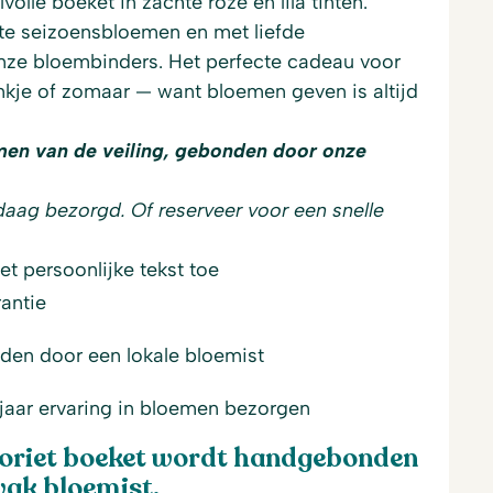
lvolle boeket in zachte roze en lila tinten.
e seizoensbloemen en met liefde
ze bloembinders. Het perfecte cadeau voor
nkje of zomaar — want bloemen geven is altijd
men van de veiling, gebonden door onze
daag bezorgd. Of reserveer voor een snelle
t persoonlijke tekst toe
antie
den door een lokale bloemist
jaar ervaring in bloemen bezorgen
voriet boeket wordt handgebonden
vak bloemist.