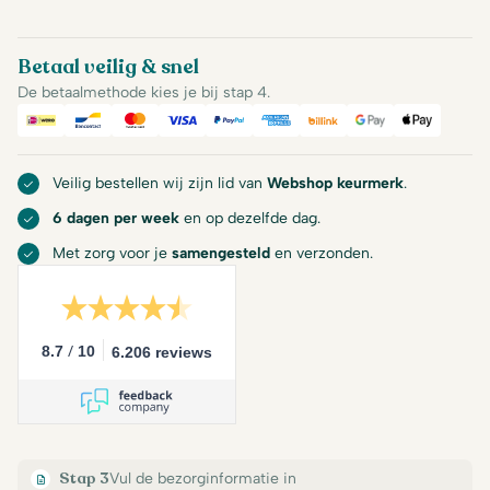
Betaal veilig & snel
De betaalmethode kies je bij stap 4.
iDeal
Bancontact
Mastercard
Visa
PayPal
American Express
Billink
Google Pay
Apple Pa
Veilig bestellen wij zijn lid van
Webshop keurmerk
.
6 dagen per week
en op dezelfde dag.
Met zorg voor je
samengesteld
en verzonden.
/
8.7
10
6.206 reviews
Stap 3
Vul de bezorginformatie in