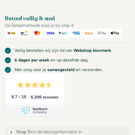
Betaal veilig & snel
De betaalmethode kies je bij stap 4.
iDeal
Bancontact
Mastercard
Visa
PayPal
American Express
Billink
Google Pay
Apple Pa
Veilig bestellen wij zijn lid van
Webshop keurmerk
.
6 dagen per week
en op dezelfde dag.
Met zorg voor je
samengesteld
en verzonden.
/
8.7
10
6.206 reviews
Stap 3
Vul de bezorginformatie in