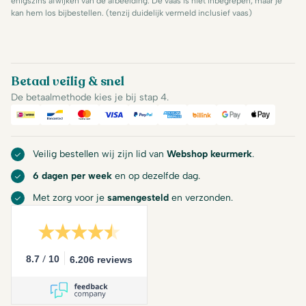
enigszins afwijken van de afbeelding. De vaas is niet inbegrepen, maar je
kan hem los bijbestellen. (tenzij duidelijk vermeld inclusief vaas)
Betaal veilig & snel
De betaalmethode kies je bij stap 4.
iDeal
Bancontact
Mastercard
Visa
PayPal
American Express
Billink
Google Pay
Apple Pa
Veilig bestellen wij zijn lid van
Webshop keurmerk
.
6 dagen per week
en op dezelfde dag.
Met zorg voor je
samengesteld
en verzonden.
/
8.7
10
6.206 reviews