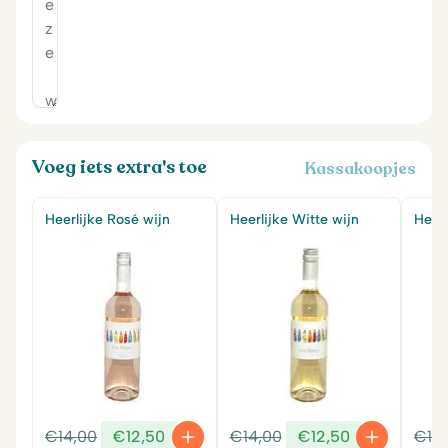
Voeg iets extra's toe
Kassakoopjes
Heerlijke Rosé wijn
Heerlijke Witte wijn
Heerl
Oorspronkelijke
Huidige
Oorspronkelijke
Huidige
€
14,00
€
12,50
€
14,00
€
12,50
€
14