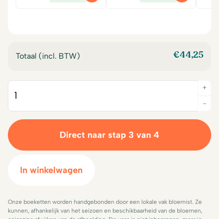
prijs
prijs
prijs
prijs
was:
is:
was:
is:
€14,00.
€12,50.
€14,00.
€12,50.
€
44,25
Totaal (incl. BTW)
+
Quantity
-
Direct naar stap 3 van 4
In winkelwagen
Onze boeketten worden handgebonden door een lokale vak bloemist. Ze
kunnen, afhankelijk van het seizoen en beschikbaarheid van de bloemen,