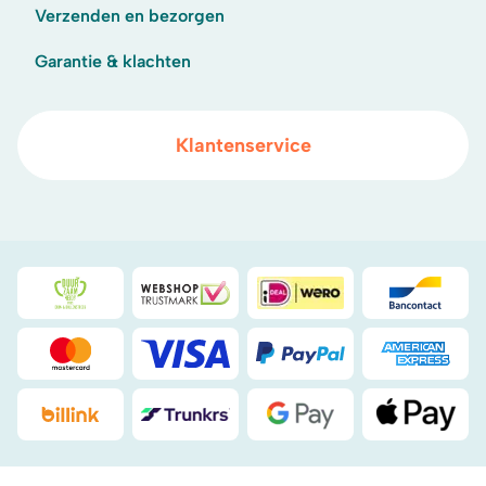
Verzenden en bezorgen
Garantie & klachten
Klantenservice
Duurzaamheidsprijs duin- & bollenstreek
WebwinkelKeur
iDeal
Bancont
Mastercard
Visa
PayPal
American
Billink
DHL
Google Pay
Apple Pa
.