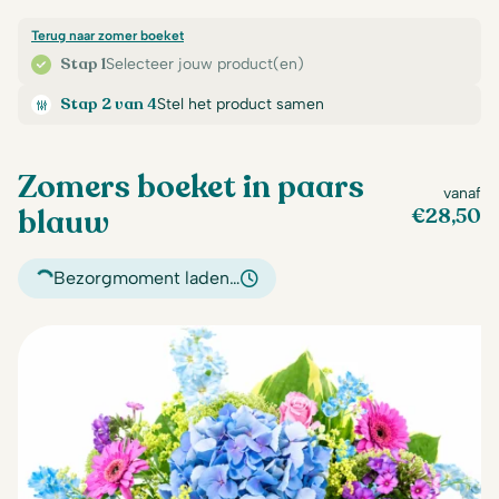
Terug naar zomer boeket
Stap 1
Selecteer jouw product(en)
Stap 2 van 4
Stel het product samen
Zomers boeket in paars
vanaf
blauw
€
28,50
Bezorgmoment laden…