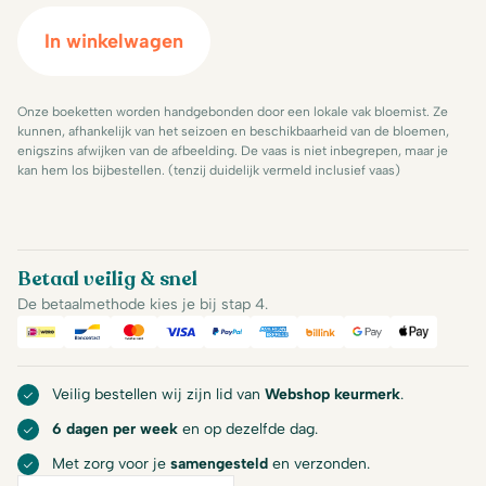
In winkelwagen
Onze boeketten worden handgebonden door een lokale vak bloemist. Ze
kunnen, afhankelijk van het seizoen en beschikbaarheid van de bloemen,
enigszins afwijken van de afbeelding. De vaas is niet inbegrepen, maar je
kan hem los bijbestellen. (tenzij duidelijk vermeld inclusief vaas)
Betaal veilig & snel
De betaalmethode kies je bij stap 4.
iDeal
Bancontact
Mastercard
Visa
PayPal
American Express
Billink
Google Pay
Apple Pa
Veilig bestellen wij zijn lid van
Webshop keurmerk
.
6 dagen per week
en op dezelfde dag.
Met zorg voor je
samengesteld
en verzonden.