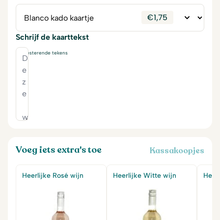
€
1,75
Schrijf de kaarttekst
230
resterende tekens
Voeg iets extra's toe
Kassakoopjes
Heerlijke Rosé wijn
Heerlijke Witte wijn
Heerl