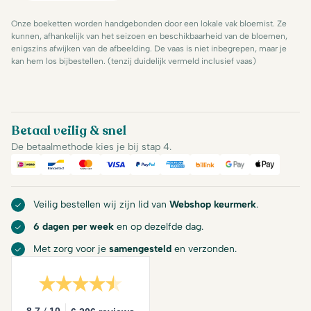
Onze boeketten worden handgebonden door een lokale vak bloemist. Ze
kunnen, afhankelijk van het seizoen en beschikbaarheid van de bloemen,
enigszins afwijken van de afbeelding. De vaas is niet inbegrepen, maar je
kan hem los bijbestellen. (tenzij duidelijk vermeld inclusief vaas)
Betaal veilig & snel
De betaalmethode kies je bij stap 4.
iDeal
Bancontact
Mastercard
Visa
PayPal
American Express
Billink
Google Pay
Apple Pa
Veilig bestellen wij zijn lid van
Webshop keurmerk
.
6 dagen per week
en op dezelfde dag.
Met zorg voor je
samengesteld
en verzonden.
/