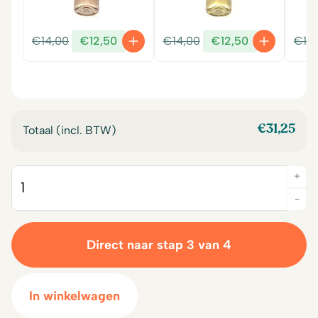
Oorspronkelijke
Huidige
Oorspronkelijke
Huidige
€
14,00
€
12,50
€
14,00
€
12,50
€
14
prijs
prijs
prijs
prijs
was:
is:
was:
is:
€14,00.
€12,50.
€14,00.
€12,50.
€
31,25
Totaal (incl. BTW)
+
Quantity
-
Direct naar stap 3 van 4
In winkelwagen