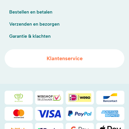
Bestellen en betalen
Verzenden en bezorgen
Garantie & klachten
Klantenservice
Duurzaamheidsprijs duin- & bollenstreek
WebwinkelKeur
iDeal
Bancont
Mastercard
Visa
PayPal
American