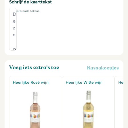
Schrijf de kaarttekst
230
resterende tekens
Voeg iets extra's toe
Kassakoopjes
Heerlijke Rosé wijn
Heerlijke Witte wijn
Heerl