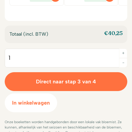
prijs
prijs
prijs
prijs
was:
is:
was:
is:
€14,00.
€12,50.
€14,00.
€12,50.
€
40,25
Totaal (incl. BTW)
+
Quantity
-
Direct naar stap 3 van 4
In winkelwagen
Onze boeketten worden handgebonden door een lokale vak bloemist. Ze
kunnen, afhankelijk van het seizoen en beschikbaarheid van de bloemen,