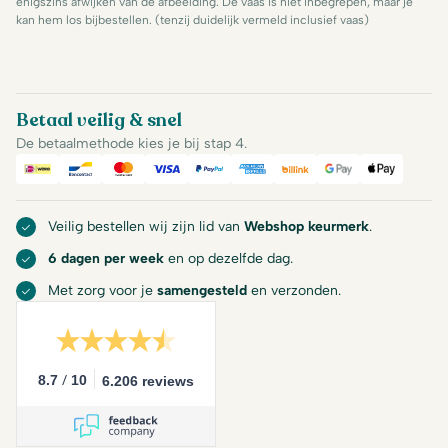
enigszins afwijken van de afbeelding. De vaas is niet inbegrepen, maar je
kan hem los bijbestellen. (tenzij duidelijk vermeld inclusief vaas)
Betaal veilig & snel
De betaalmethode kies je bij stap 4.
iDeal
Bancontact
Mastercard
Visa
PayPal
American Express
Billink
Google Pay
Apple Pa
Veilig bestellen wij zijn lid van
Webshop keurmerk
.
6 dagen per week
en op dezelfde dag.
Met zorg voor je
samengesteld
en verzonden.
/
8.7
10
6.206 reviews