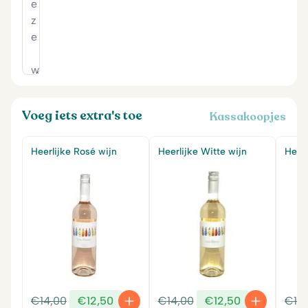
Voeg iets extra's toe
Kassakoopjes
Heerlijke Rosé wijn
Heerlijke Witte wijn
Heerl
Oorspronkelijke
Huidige
Oorspronkelijke
Huidige
€
14,00
€
12,50
€
14,00
€
12,50
€
14