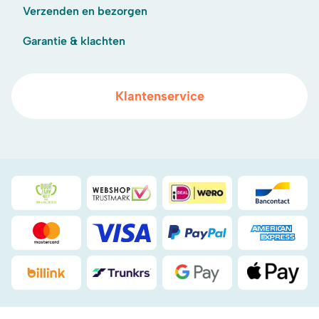
Verzenden en bezorgen
Garantie & klachten
Klantenservice
Duurzaamheidsprijs duin- & bollenstreek
WebwinkelKeur
iDeal
Bancont
Mastercard
Visa
PayPal
American
Billink
DHL
Google Pay
Apple Pa
.