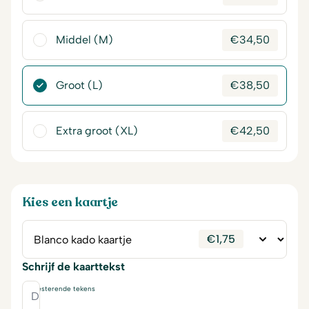
Middel (M)
€
34,50
Groot (L)
€
38,50
Extra groot (XL)
€
42,50
Kies een kaartje
€
1,75
Schrijf de kaarttekst
230
resterende tekens